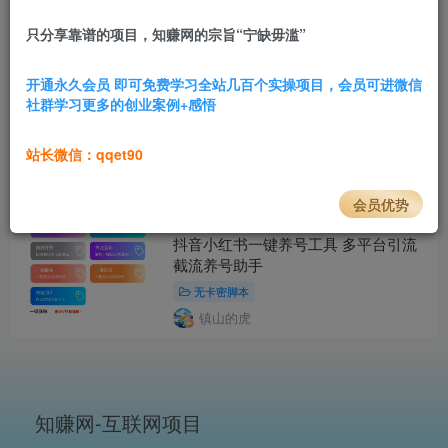
抖音/小红书/快手养号工具，全自动养
号，养出高权重 截流 自热 必备
只分享靠谱的项目，知赚网的宗旨“宁缺毋滥”
无卡密脚本
开通永久会员 即可免费学习全站几百个实操项目，会员可进微信
镇山的虎
社群学习更多的创业案例+感悟
抖音|快手全能挂机脚本 自动化不封号
薅羊毛神器
站长微信：qqet90
无卡密脚本
镇山的虎
会员优势
抖音小红书一键养号工具 多平台引流
截流养号助手
无卡密脚本
镇山的虎
知赚网-互联网项目