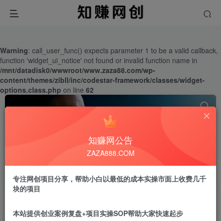
Warning
: call_user_func() expects parameter 1 to be a valid callback,
function 'widget_ui_notice' not found or invalid function name in
/mnt/datadisk0/wwwroot/www.zaza88.com/wp-
content/themes/zibll/inc/codestar-framework/classes/widget-
options.class.php
on line
62
知赚网公告
ZAZA888.COM
脚本
共3篇
专注网创项目分享，帮助小白以最低的成本实操市面上收费几千
块的项目
排序
更新
浏览
点赞
本站提供创业案例复盘+项目实操SOP帮助大家快速起步