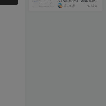
AI+Rpa从小红书爬取笔记，
支持公众号文章、小绿书一
镇山的虎
4.9W+
键生成+自动配图+自动排版
+自动发布，附RPA脚本