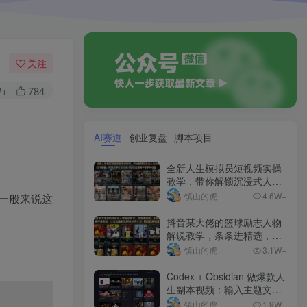
关注
W+
784
AI赛道
创业复盘
脚本项目
全新人生模拟员短视频实操
教学，带你解锁沉浸式人生
副本创作赛道，解锁伙伴计
镇山的虎
4.6W+
一般来说这
划分成计划收徒接商单等多
种收益
抖音某大佬的篮球励志人物
解说教学，条条进精选，不
用出镜不用实拍，小白也能
镇山的虎
3.1W+
轻松解锁伙伴计划+精选独
家收益
Codex + Obsidian 做爆款人
生副本视频：输入主题文
案，直通剪映草稿
镇山的虎
1.9W+