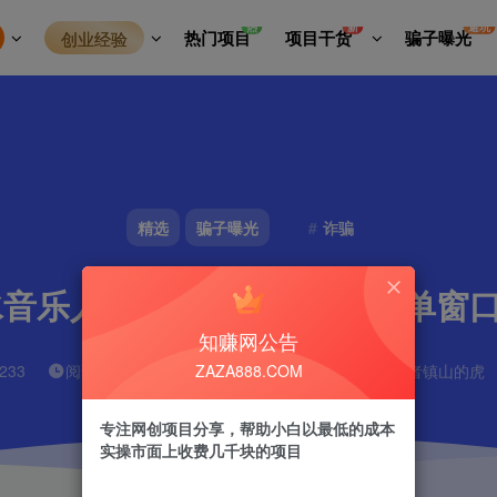
热
新
避坑
热门项目
项目干货
骗子曝光
创业经验
精选
骗子曝光
诈骗
音乐人挂机项目日产过千，单窗口
知赚网公告
ZAZA888.COM
233
阅读耗时
1分钟
更新时间
2024-10-16
作者
镇山的虎
专注网创项目分享，帮助小白以最低的成本
实操市面上收费几千块的项目