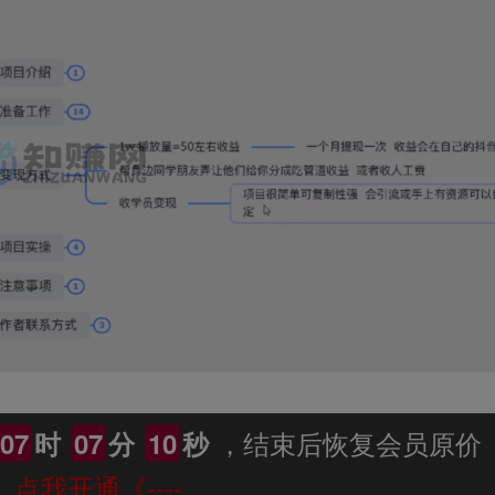
，结束后恢复会员原价
07
时
07
分
09
秒
--》点我开通《----