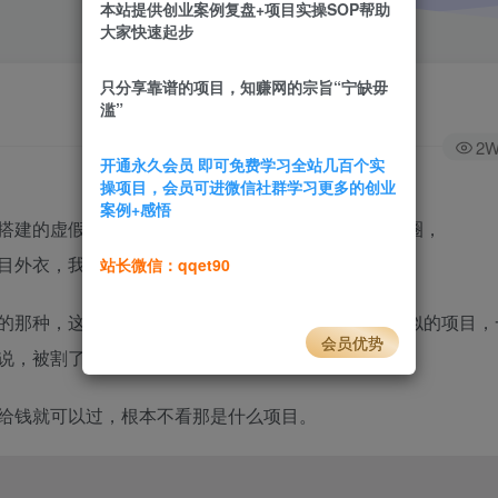
本站提供创业案例复盘+项目实操SOP帮助
大家快速起步
只分享靠谱的项目，知赚网的宗旨“宁缺毋
滥”
2
开通永久会员 即可免费学习全站几百个实
操项目，会员可进微信社群学习更多的创业
案例+感悟
搭建的虚假资金盘，一个月就跑路，然后换个名继续圈，
目外衣，我推荐类似的项目别碰。
站长微信：qqet90
的那种，这就是典型的资金盘，我以前曝光过其他类似的项目，
会员优势
说，被割了就自己吸取教训。
给钱就可以过，根本不看那是什么项目。