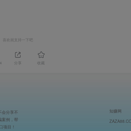
喜欢就支持一下吧
4
分享
收藏
知赚网
不会分享不
骗案例，帮
ZAZA88.C
口项目！