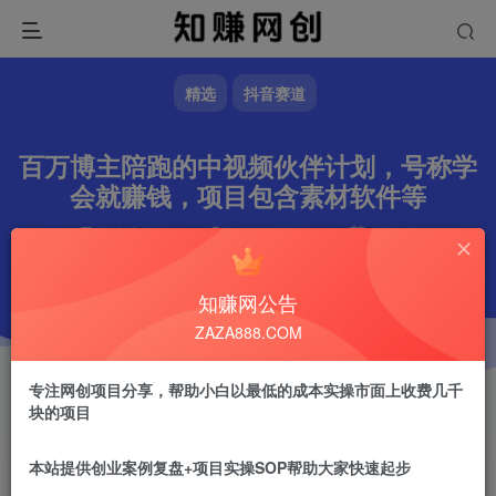
精选
抖音赛道
百万博主陪跑的中视频伙伴计划，号称学
会就赚钱，项目包含素材软件等
文章字数
258
阅读耗时
1分钟
更新时间
2024-10-17
作者
镇山的虎
2.8W+
知赚网公告
ZAZA888.COM
专注网创项目分享，帮助小白以最低的成本实操市面上收费几千
块的项目
本站提供创业案例复盘+项目实操SOP帮助大家快速起步
镇山的虎
关注
做任何事情一定不要眼高手低！