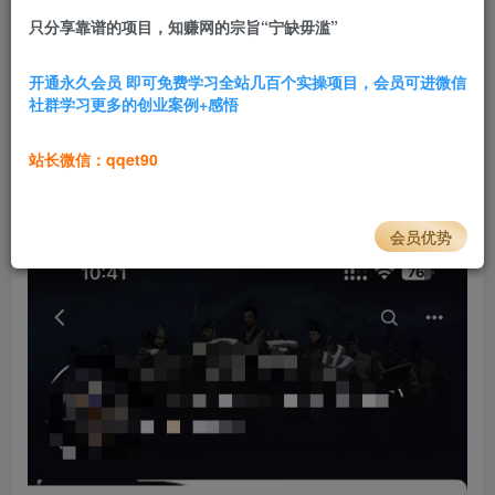
只分享靠谱的项目，知赚网的宗旨“宁缺毋滥”
2.8W+
769
项目介绍
开通永久会员 即可免费学习全站几百个实操项目，会员可进微信
社群学习更多的创业案例+感悟
历史
中视频
赛道全套玩法拆解，百万博主收费的项目课程，
绝对的干货，内容包含素材，制作实操教程，今天把这个项
站长微信：qqet90
目课程分享出来让大家去实操，想学习这个赛道的又可以节
省学费了。
会员优势