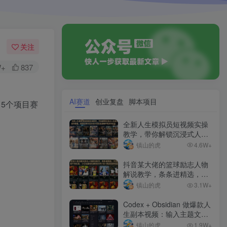
关注
W+
837
AI赛道
创业复盘
脚本项目
15个项目赛
全新人生模拟员短视频实操
教学，带你解锁沉浸式人生
副本创作赛道，解锁伙伴计
镇山的虎
4.6W+
划分成计划收徒接商单等多
种收益
抖音某大佬的篮球励志人物
解说教学，条条进精选，不
用出镜不用实拍，小白也能
镇山的虎
3.1W+
轻松解锁伙伴计划+精选独
家收益
Codex + Obsidian 做爆款人
生副本视频：输入主题文
案，直通剪映草稿
镇山的虎
1.9W+