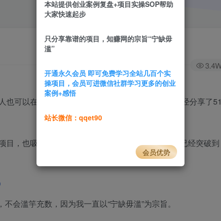
本站提供创业案例复盘+项目实操SOP帮助
大家快速起步
只分享靠谱的项目，知赚网的宗旨“宁缺毋
滥”
3.4
开通永久会员 即可免费学习全站几百个实
操项目，会员可进微信社群学习更多的创业
案例+感悟
可以在网上掘金，截止到2025年5.23号知赚网已经分享了5
站长微信：qqet90
项目，也吸引了很多同频的朋友，现如今知赚网成员已经突破到
会员优势
势
，不会滥竽充数，因为我一直以“宁缺毋滥”为宗旨。