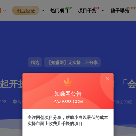
热
新
避坑
热门项目
项目干货
骗子曝光
创业经验
精选
【知赚网】无实操，不分享
起开扩思路，成为网创高手！「
知赚网公告
ZAZA888.COM
228
阅读耗时
5分钟
更新时间
2026-02-14
作者
镇山的虎
专注网创项目分享，帮助小白以最低的成本
实操市面上收费几千块的项目