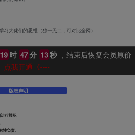
学习大佬们的思维（独一无二，可对比全网）
，结束后恢复会员原价
19
时
47
分
12
秒
--》点我开通《----
版权声明
]
进行授权
。
实性负责。