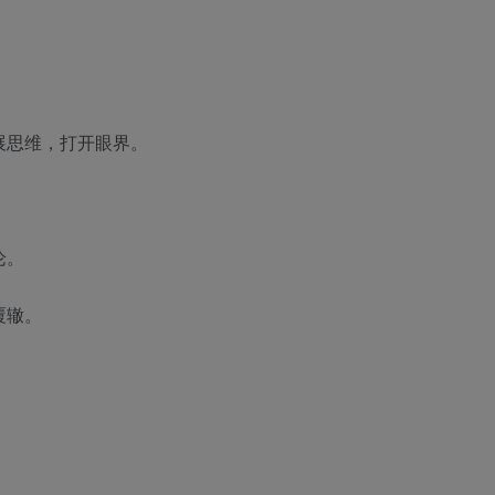
展思维，打开眼界。
论。
覆辙。