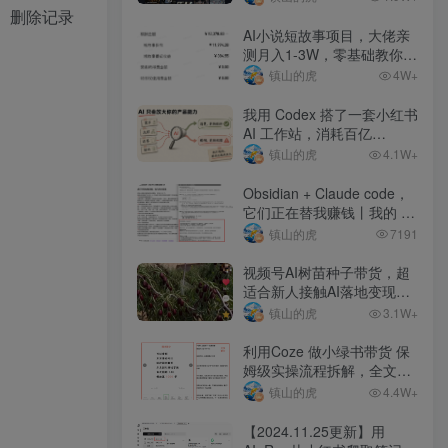
。删除记录
AI小说短故事项目，大佬亲
测月入1-3W，零基础教你用
AI批量产出优质短故事，实
镇山的虎
4W+
现一稿多吃多渠道变现
我用 Codex 搭了一套小红书
AI 工作站，消耗百亿
token，10 天变现 1w+
镇山的虎
4.1W+
Obsidian + Claude code，
它们正在替我赚钱丨我的 AI
知识库拆解
镇山的虎
7191
视频号AI树苗种子带货，超
适合新人接触AI落地变现项
目
镇山的虎
3.1W+
利用Coze 做小绿书带货 保
姆级实操流程拆解，全文
6000字+
镇山的虎
4.4W+
【2024.11.25更新】用