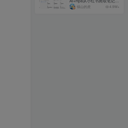
AI+Rpa从小红书爬取笔记，
支持公众号文章、小绿书一
镇山的虎
4.9W+
键生成+自动配图+自动排版
+自动发布，附RPA脚本