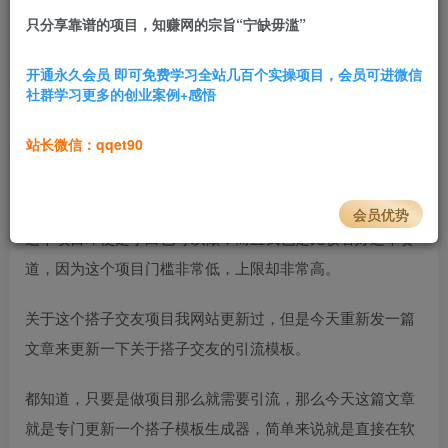
只分享靠谱的项目，知赚网的宗旨“宁缺毋滥”
3.5W+
263
项目前言
开通永久会员 即可免费学习全站几百个实操项目，会员可进微信
社群学习更多的创业案例+感悟
关于
搭子
交友这个项目我相信即使是小白也多少了解一点，
搭子项目变现框架就是在各大平台；小红书，抖音，快手，
站长微信：qqet90
视频号，发布图文/视频，引流这些有搭子需求的人，然后用
公众号承接流量，用“付费系统”转化进群。
会员优势
这个项目即使是小白也可以做，而且我也是比较看好这个赛
道，因为这个项目门槛非常低，上限却非常高。
关于这个搭子交友项目我网站更新过，但是今天重新发一篇
文章来更新一下关于搭子交友的引流模板。
都知道，只要是做项目那么就需要引流，那么今天这篇文章
就是专门更新一个搭子模板生成器，简单来说就是直接在软