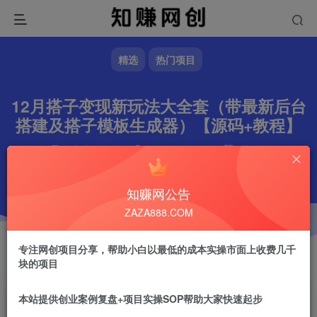
精选
热门项目
12月搭子变现新玩法大全套（带最新后台
搭建及搭子模板生成器）【源码+教程】
文章字数
483
阅读耗时
2分钟
更新时间
2024-12-15
作者
镇山的虎
3.5W+
知赚网公告
ZAZA888.COM
专注网创项目分享，帮助小白以最低的成本实操市面上收费几千
块的项目
本站提供创业案例复盘+项目实操SOP帮助大家快速起步
镇山的虎
关注
做任何事情一定不要眼高手低！