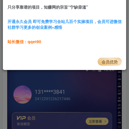
只分享靠谱的项目，知赚网的宗旨“宁缺毋滥”
4.7W+
792
软件
介绍
开通永久会员 即可免费学习全站几百个实操项目，会员可进微信
社群学习更多的创业案例+感悟
一键去重过审！自带变音、修改MD5、一键去水印等黑科
技，别人视频秒变为你原创。
站长微信：qqet90
注:视频提取文字功能用不了，其他完美解锁！
会员优势