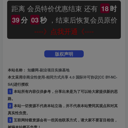
距离 会员特价优惠结束 还有
18
时
，结束后恢复会员原价
39
分
02
秒
----》点我开通《----
版权声明
本站名称：
知赚网-副业项目实操基地
本文采用
非商业性使用-相同方式共享 4.0 国际许可协议[CC BY-NC-
SA]
进行授权
1
本站所有内容仅供参考，分享出来是为了可以给大家提供新的思
路。
2
本站一切资源不代表本站立场，并不代表本站赞同其观点和对其
真实性负责。
3
互联网转载资源会有一些其他联系方式，请大家不要盲目相信，
被骗本站概不负责！