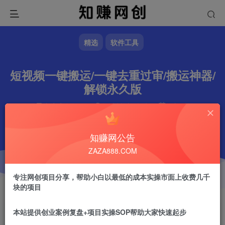
精选
软件工具
短视频一键搬运/一键去重过审/搬运神器/
解锁永久版
文章字数
159
阅读耗时
1分钟
更新时间
2024-12-29
作者
镇山的虎
4.7W+
知赚网公告
ZAZA888.COM
专注网创项目分享，帮助小白以最低的成本实操市面上收费几千
块的项目
本站提供创业案例复盘+项目实操SOP帮助大家快速起步
镇山的虎
关注
做任何事情一定不要眼高手低！