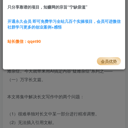
只分享靠谱的项目，知赚网的宗旨“宁缺毋滥”
2.7W+
305
复盘前言
开通永久会员 即可免费学习全站几百个实操项目，会员可进微信
社群学习更多的创业案例+感悟
哈喽大家好，我是文宇，现聚焦AIP赛道，加入破局后，四
个月视频账号全网2.3w+粉丝、公众号8000+粉丝。另外还有
站长微信：qqet90
7年B端写作经验，擅长AI高端商业文案写作。​
会员优势
同时呢，也喜欢乱七八糟地探索，用AI解决各类内容向的疑
难杂症。今天就带来用AI搞定内容“疑难杂症”系列之——
（一）万字长文篇。​
本文将集中解决长文写作中的两个问题：​
（1）很难单独对长文中某一部分进行精准调整。​
（2）无法插入引用文献。​