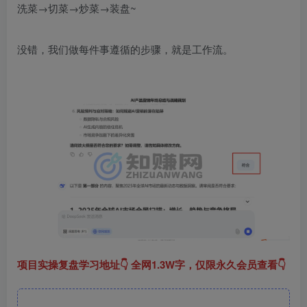
洗菜→切菜→炒菜→装盘~​
没错，我们做每件事遵循的步骤，就是工作流。​
项目实操复盘学习地址👇 全网1.3W字，仅限永久会员查看👇