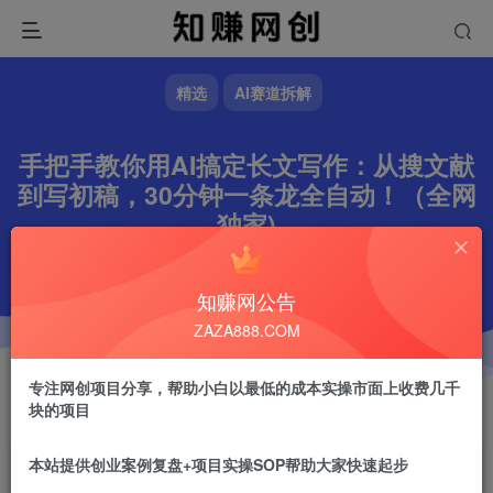
精选
AI赛道拆解
手把手教你用AI搞定长文写作：从搜文献
到写初稿，30分钟一条龙全自动！（全网
独家)
文章字数
588
阅读耗时
2分钟
更新时间
2025-05-04
作者
镇山的虎
2.7W+
知赚网公告
ZAZA888.COM
专注网创项目分享，帮助小白以最低的成本实操市面上收费几千
块的项目
本站提供创业案例复盘+项目实操SOP帮助大家快速起步
镇山的虎
关注
做任何事情一定不要眼高手低！