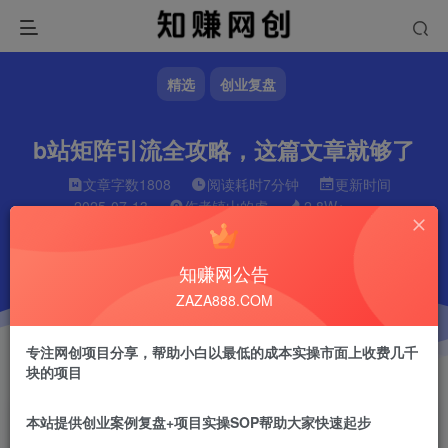
精选
创业复盘
b站矩阵引流全攻略，这篇文章就够了
文章字数
1808
阅读耗时
7分钟
更新时间
2025-07-13
作者
镇山的虎
2.8W+
知赚网公告
ZAZA888.COM
专注网创项目分享，帮助小白以最低的成本实操市面上收费几千
块的项目
本站提供创业案例复盘+项目实操SOP帮助大家快速起步
镇山的虎
关注
做任何事情一定不要眼高手低！