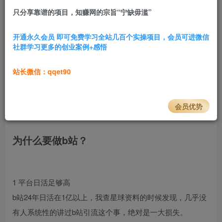
只分享靠谱的项目，知赚网的宗旨“宁缺毋滥”
2.8W+
566
前言介绍
开通永久会员 即可免费学习全站几百个实操项目，会员可进微信
社群学习更多的创业案例+感悟
只要你需要40岁以下的客户，只要你涉及到引流，我希望你
一定要看一下这篇文章，肯定能从中有所收获。​
站长微信：qqet90
我整个教程是以实操为主，不讲那些空话，确保你能跟着我
教程来，绝对能跑完整个流程。​
会员优势
为什么要做b站​？
1 平台日活足够高​
b站24年日活在1亿以上，我查星球资料的时候发现，几乎没
有人系统性的讲过b站引流这个事，绝对是一大损失。