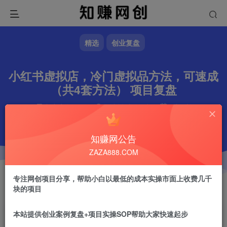
精选
创业复盘
小红书虚拟店，冷门虚拟品方法，可速成
（共4套方法） 项目复盘
文章字数
845
阅读耗时
3分钟
更新时间
2025-08-01
作者
镇山的虎
1.6W+
知赚网公告
ZAZA888.COM
专注网创项目分享，帮助小白以最低的成本实操市面上收费几千
块的项目
本站提供创业案例复盘+项目实操SOP帮助大家快速起步
镇山的虎
关注
做任何事情一定不要眼高手低！