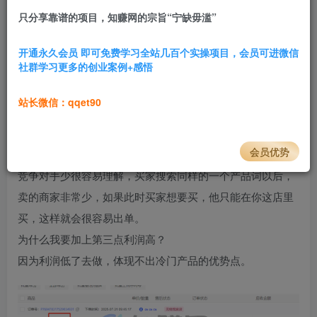
只分享靠谱的项目，知赚网的宗旨“宁缺毋滥”
1.6W+
507
前言介绍
开通永久会员 即可免费学习全站几百个实操项目，会员可进微信
社群学习更多的创业案例+感悟
何为冷门
虚拟
品？​
主要体现在两个层面：第一个竞争对手少，第二个容易出
站长微信：qqet90
单。​
但是我认为，既然是做小红书虚拟这个领域，那么还应该再
会员优势
加上一点，那就是利润高。​
竞争对手少很容易理解，买家搜索同样的一个产品词以后，
卖的商家非常少，如果此时买家想要买，他只能在你这店里
买，这样就会很容易出单。​
为什么我要加上第三点利润高？​
因为利润低了去做，体现不出冷门产品的优势点。