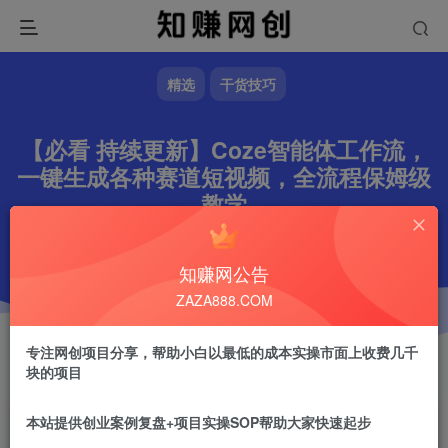
精选
干货技巧
【必看 持续更新】Coze智能体工作流，
一键生成各种赛道短视频，全流程保姆级
教学
文章字数
5318
阅读耗时
18分钟
更新时间
2026-03-22
作者
镇山的虎
1.3W+
知赚网公告
ZAZA888.COM
专注网创项目分享，帮助小白以最低的成本实操市面上收费几千
块的项目
本站提供创业案例复盘+项目实操SOP帮助大家快速起步
镇山的虎
关注
做任何事情一定不要眼高手低！