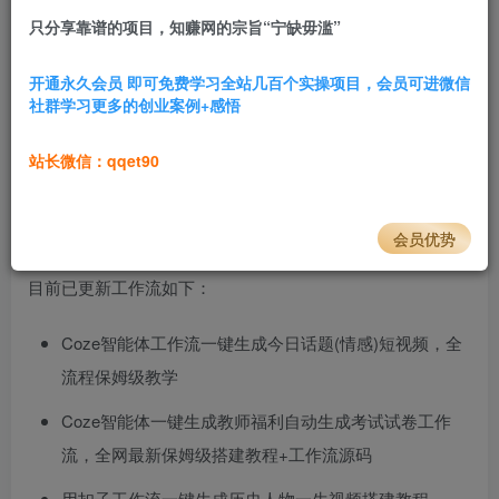
只分享靠谱的项目，知赚网的宗旨“宁缺毋滥”
1.3W+
471
前言介绍
开通永久会员 即可免费学习全站几百个实操项目，会员可进微信
社群学习更多的创业案例+感悟
200多套扣子工作流成品，涵盖各图文赛道、短视频赛道，
可以帮助你快速批量生成短视频、图文。
站长微信：qqet90
市面上所有的工作流都已经在此打包好了，会持续更新，可
一键复制源代码+搭建教程，工作流源码和教程都已附带。
会员优势
目前已更新工作流如下：
Coze智能体工作流一键生成今日话题(情感)短视频，全
流程保姆级教学
Coze智能体一键生成教师福利自动生成考试试卷工作
流，全网最新保姆级搭建教程+工作流源码
用扣子工作流一键生成历史人物一生视频搭建教程