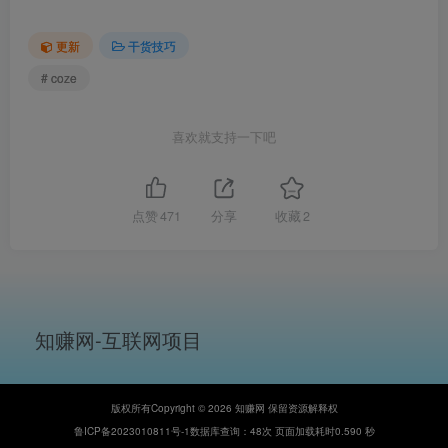
更新
干货技巧
# coze
喜欢就支持一下吧
点赞
471
分享
收藏
2
知赚网-互联网项目
版权所有Copyright © 2026 知赚网 保留资源解释权
鲁ICP备2023010811号-1
数据库查询：48次 页面加载耗时0.590 秒