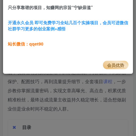
只分享靠谱的项目，知赚网的宗旨“宁缺毋滥”
2.4W+
428
前沿
开通永久会员 即可免费学习全站几百个实操项目，会员可进微信
社群学习更多的创业案例+感悟
公众号
流量赛道，这个门槛是比较低的，而且易落地、无需
专业技能和大额投入。
站长微信：qqet90
核心是借助文章阅读量变现的，后续的话可以带货或者是引
流，因为现在有了AI，所以说也不需要自己有什么文学功
会员优势
底，项目全程实操无空话，从标题生成、内容创作，到原创
保护、配图技巧，再到流量提升细节，全套项目
课程
，一步
步教你掌握流量密码，实现文章高曝光、高点击，积累优质
精准粉丝，最终达成流量主收益持久稳定增长，适合想做副
业但是业余时间不稳定的人群。
目录