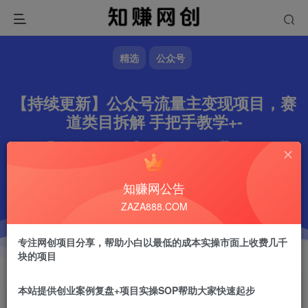
精选
公众号
【持续更新】公众号流量主变现项目，赛
道类目拆解 手把手教学+-
文章字数
1316
阅读耗时
5分钟
更新时间
2026-03-25
作者
镇山的虎
2.4W+
知赚网公告
ZAZA888.COM
专注网创项目分享，帮助小白以最低的成本实操市面上收费几千
块的项目
本站提供创业案例复盘+项目实操SOP帮助大家快速起步
镇山的虎
关注
做任何事情一定不要眼高手低！