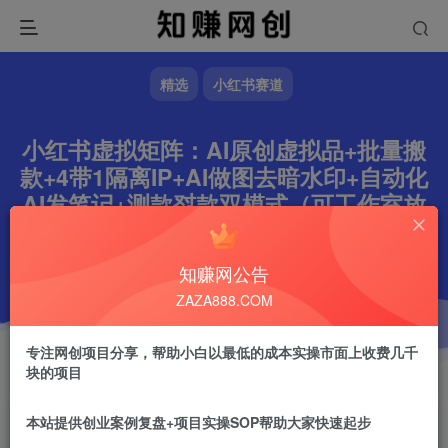
精选
小红书赛道
小红书虚拟矩阵：AI原创虚拟品+批量搬
款+4带1隔离IP+AI做图去暗水印+自动化
AI发笔记+测款怼款双模式（可工作室放
大）
文章字数
658
阅读耗时
3分钟
更新时间
知赚网公告
2026-07-05
作者
镇山的虎
3.8W+
ZAZA888.COM
专注网创项目分享，帮助小白以最低的成本实操市面上收费几千
块的项目
本站提供创业案例复盘+项目实操SOP帮助大家快速起步
镇山的虎
关注
做任何事情一定不要眼高手低！