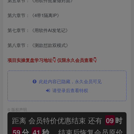
第五章节：《用软件批量做封面》
第六章节：《4带1隔离IP》
第七章节：《用软件AI发笔记》
第八章节：《测款怼款双模式》
项目实操复盘学习地址👇 仅限永久会员查看👇
此处内容已隐藏，永久会员可见
请登录后查看特权
©
版权声明
距离 会员特价优惠结束 还有
09
时
，结束后恢复会员原价
59
分
41
秒