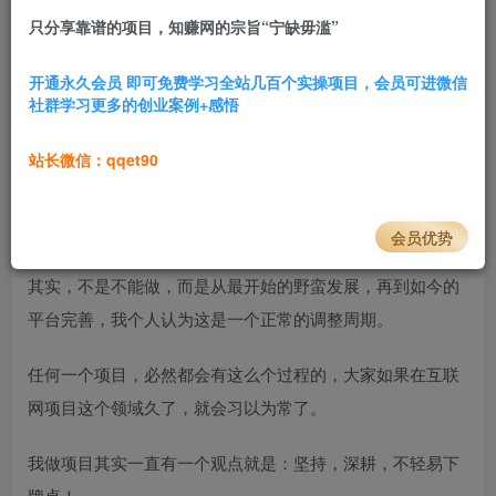
只分享靠谱的项目，知赚网的宗旨“宁缺毋滥”
3.8W+
712
前言
开通永久会员 即可免费学习全站几百个实操项目，会员可进微信
社群学习更多的创业案例+感悟
小红书
虚拟，这个项目，从前年的兴起，到去年上半年的爆
发，然后下半年平台不断地加大入驻等门槛，再到今年很多
站长微信：qqet90
新手感觉入不了门。
于是，很多人就说小红书虚拟不能做了。
会员优势
其实，不是不能做，而是从最开始的野蛮发展，再到如今的
平台完善，我个人认为这是一个正常的调整周期。
任何一个项目，必然都会有这么个过程的，大家如果在互联
网项目这个领域久了，就会习以为常了。
我做项目其实一直有一个观点就是：坚持，深耕，不轻易下
牌桌！