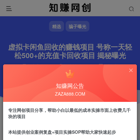
精选
骗子曝光
虚拟卡闲鱼回收的赚钱项目 号称一天轻
松500+的充值卡回收项目 揭秘曝光
文章字数
545
阅读耗时
2分钟
更新时间
2024-10-15
作者
镇山的虎
1.1W+
知赚网公告
ZAZA888.COM
专注网创项目分享，帮助小白以最低的成本实操市面上收费几千
块的项目
本站提供创业案例复盘+项目实操SOP帮助大家快速起步
镇山的虎
关注
做任何事情一定不要眼高手低！