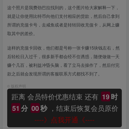
这个照片是我费劲巴拉找到的，这个图片给大家解释一下，
就是让你使用比特币向他们支付相应的货款，然后自己拿到
所谓的充值卡号，去咸鱼或者是转转回收充值卡，从网上赚
取其中的差价。
这样的充值卡回收，他们都是号称一张卡赚15块钱左右，然
后轻松日入过千，很多新手都会经不住诱惑，随便做做一天
赚个几百，被利益冲昏头脑，看了立马去操作了，然后付完
款之后就会发现所谓的客服联系方式都找不到了。
©
版权声明
距离 会员特价优惠结束 还有
19
时
，结束后恢复会员原价
51
分
00
秒
----》点我开通《----