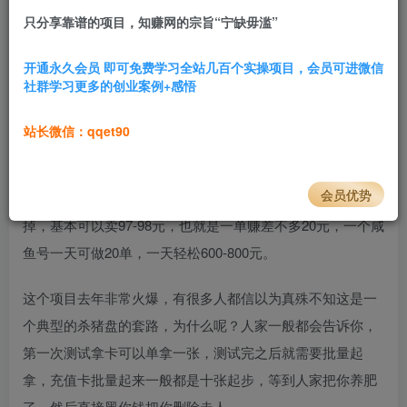
只分享靠谱的项目，知赚网的宗旨“宁缺毋滥”
1.1W+
242
项目介绍
开通永久会员 即可免费学习全站几百个实操项目，会员可进微信
社群学习更多的创业案例+感悟
这个
偏门
ZP手法是去年已经在火的项目了，但是我才想起
来，所以整理了一下资料，给大家发出来，防止大家受骗，
站长微信：qqet90
这个项目他们介绍非常简单。他们直接说是某某客服，和你
说他这边有很多的虚拟卡，比如京东E卡、加油卡、电话卡
会员优势
等等，在他们那里拿75-85一张，然后去咸鱼卖卡券那里卖
掉，基本可以卖97-98元，也就是一单赚差不多20元，一个咸
鱼号一天可做20单，一天轻松600-800元。
这个项目去年非常火爆，有很多人都信以为真殊不知这是一
个典型的杀猪盘的套路，为什么呢？人家一般都会告诉你，
第一次测试拿卡可以单拿一张，测试完之后就需要批量起
拿，充值卡批量起来一般都是十张起步，等到人家把你养肥
了，然后直接黑你钱把你删除走人。