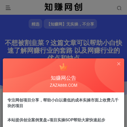
精选
【知赚网】无实操，不分享
不想被割韭菜？这篇文章可以帮助小白快
速了解网赚行业的套路 以及网赚行业的
优点和缺点
文章字数
2326
阅读耗时
8分钟
更新时间
2026-02-04
作者
镇山的虎
1W+
知赚网公告
ZAZA888.COM
专注网创项目分享，帮助小白以最低的成本实操市面上收费几千
块的项目
本站提供创业案例复盘+项目实操SOP帮助大家快速起步
镇山的虎
关注
做任何事情一定不要眼高手低！