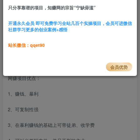
只分享靠谱的项目，知赚网的宗旨“宁缺毋滥”
1W+
360
现在的互联网项目非常多，但是网赚项目发展到现在真正可
开通永久会员 即可免费学习全站几百个实操项目，会员可进微信
以赚钱的项目并不多，那这就会有人问了，为什么我看见其
社群学习更多的创业案例+感悟
他的网赚站的项目都有几千个？
站长微信：qqet90
要想明白这个问题，我需要详细的解释一下这个“网赚”项目
的优点和缺点
会员优势
网赚项目优点：
1、赚钱、暴利
2、可复制性强
3、在暴利赚钱的基础上可带徒弟、收学费