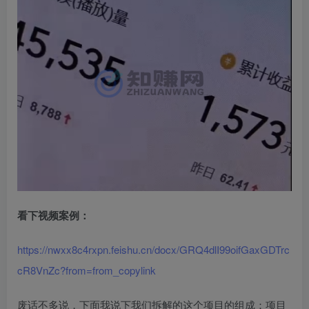
看下视频案例：
https://nwxx8c4rxpn.feishu.cn/docx/GRQ4dlI99oifGaxGDTrc
cR8VnZc?from=from_copylink
废话不多说，下面我说下我们拆解的这个项目的组成：项目