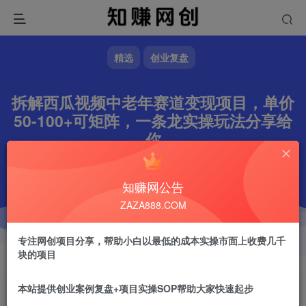
精选
创业复盘
拆解西瓜视频中老年赛道变现项目，单价
50-100+可矩阵，一条龙实操玩法分享给
你
文章字数
6775
阅读耗时
23分钟
更新时间
2026-02-13
作者
镇山的虎
3.1W+
知赚网公告
ZAZA888.COM
专注网创项目分享，帮助小白以最低的成本实操市面上收费几千
块的项目
本站提供创业案例复盘+项目实操SOP帮助大家快速起步
镇山的虎
关注
做任何事情一定不要眼高手低！