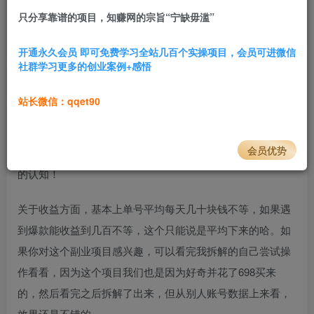
只分享靠谱的项目，知赚网的宗旨“宁缺毋滥”
3.1W+
839
项目介绍
开通永久会员 即可免费学习全站几百个实操项目，会员可进微信
社群学习更多的创业案例+感悟
今天拆解的这个项目是西瓜视频副业变现项目，说通俗点就
是头条的
中视频
撸收益项目！这个项目单人就可以批量操
站长微信：qqet90
作，且仅用10分钟就可以制作出一条纯原创的视频，重点是
操作的时候不用写文案，然后工具就用剪映就行，基本上属
会员优势
于无脑操作，如果第一次看到这个项目的会颠覆你对做视频
的认知！​
关于收益方面，基本上单号平均每天几十块钱不等，如果遇
到爆款能收益到几百不等，这个只能说是平均下来的哈。如
果你对这个副业项目感兴趣，可以看完我拆解的自己尝试操
作看看，因为这个项目我们也是因为好奇并花了698买来
的，然后看完之后拆解了出来，但从别人账号数据上来看，
效果还是不错的。​