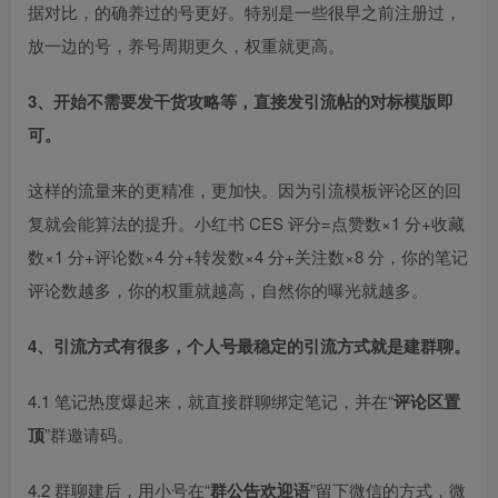
据对比，的确养过的号更好。特别是一些很早之前注册过，
放一边的号，养号周期更久，权重就更高。​
3、开始不需要发干货攻略等，直接发引流帖的对标模版即
可。
这样的流量来的更精准，更加快。因为引流模板评论区的回
复就会能算法的提升。小红书 CES 评分=点赞数×1 分+收藏
数×1 分+评论数×4 分+转发数×4 分+关注数×8 分，你的笔记
评论数越多，你的权重就越高，自然你的曝光就越多。​
4、引流方式有很多，个人号最稳定的引流方式就是建群聊。
4.1 笔记热度爆起来，就直接群聊绑定笔记，并在“
评论区置
顶
”群邀请码。​
4.2 群聊建后，用小号在“
群公告欢迎语
”留下微信的方式，微