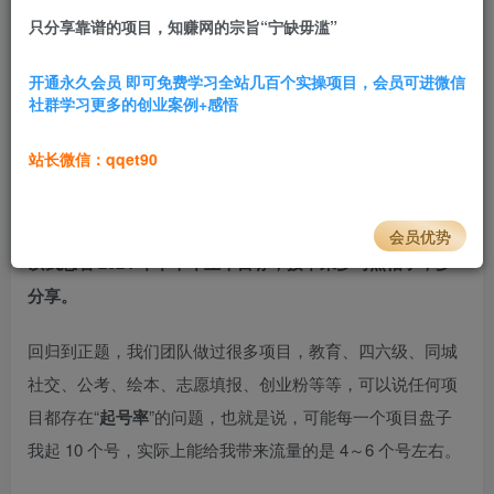
只分享靠谱的项目，知赚网的宗旨“宁缺毋滥”
3.7W+
54
项目介绍
开通永久会员 即可免费学习全站几百个实操项目，会员可进微信
社群学习更多的创业案例+感悟
今天和大家分享最近在跑的项目，今天和大家分享一下最近
很热门的类目——
亲子研学项目
。
站长微信：qqet90
每次分享完都能结识到志同道合的朋友，最直接是对业务上
来说提升了好几个档次，可以聊不同的打法，降本提效。
所
会员优势
以我想着 2024 年下半年立个目标，接下来多写点帖子，多
分享。
回归到正题，我们团队做过很多项目，教育、四六级、同城
社交、公考、绘本、志愿填报、创业粉等等，可以说任何项
目都存在“
起号率
”的问题，也就是说，可能每一个项目盘子
我起 10 个号，实际上能给我带来流量的是 4～6 个号左右。​