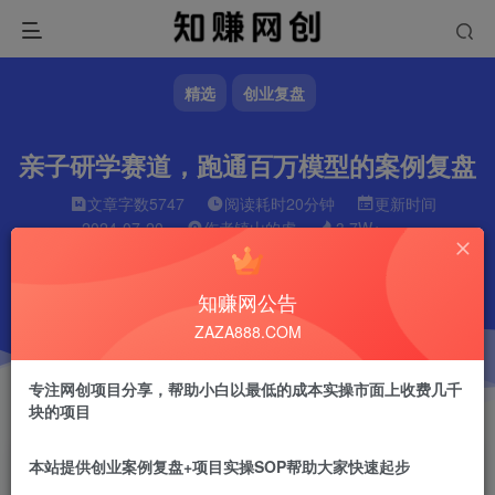
精选
创业复盘
亲子研学赛道，跑通百万模型的案例复盘
文章字数
5747
阅读耗时
20分钟
更新时间
2024-07-20
作者
镇山的虎
3.7W+
知赚网公告
ZAZA888.COM
专注网创项目分享，帮助小白以最低的成本实操市面上收费几千
块的项目
本站提供创业案例复盘+项目实操SOP帮助大家快速起步
镇山的虎
关注
做任何事情一定不要眼高手低！