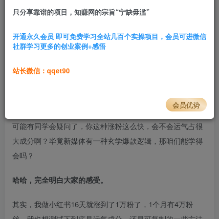
只分享靠谱的项目，知赚网的宗旨“宁缺毋滥”
3.4W+
798
项目介绍
开通永久会员 即可免费学习全站几百个实操项目，会员可进微信
社群学习更多的创业案例+感悟
大家好呀，我是星城，今天和大家分享做小红书的心得~​
站长微信：qqet90
与其说分享，不如说是交流吧，因为我自己做小红书也刚不
久，
零投放，从0粉丝开始，用2个月时间做到了8万+粉丝，
是学习干货领域的账号。
会员优势
可能有同学会疑问了，你这种涨粉这么快，会不会运气占很
大成分啊？毕竟新媒体有一种玄学爆款逻辑，那咱们能学得
会吗？​
哈哈，完全明白大家的感受。
其实，我做小红书16天就涨到了1万粉了，1个月有4万粉
丝，我也想测试下到底是运气成分，还是可复制的一些方法