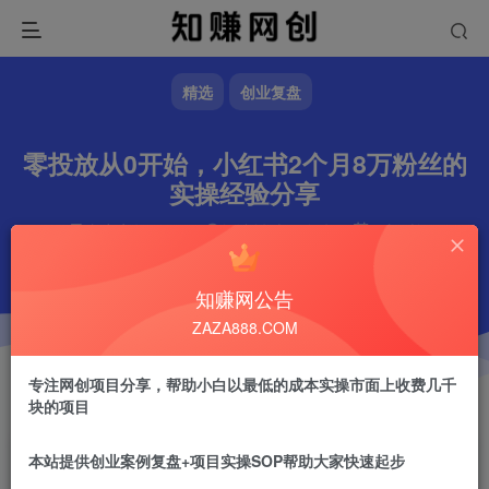
精选
创业复盘
零投放从0开始，小红书2个月8万粉丝的
实操经验分享
文章字数
5640
阅读耗时
19分钟
更新时间
2024-07-20
作者
镇山的虎
3.4W+
知赚网公告
ZAZA888.COM
专注网创项目分享，帮助小白以最低的成本实操市面上收费几千
块的项目
本站提供创业案例复盘+项目实操SOP帮助大家快速起步
镇山的虎
关注
做任何事情一定不要眼高手低！