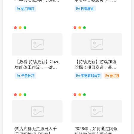
全平台实战系列，0粉起
史类科普视频教学，平
号，已测小白单月破千
台大流量扶持，享伙伴
热门项目
抖音赛道
小白也能参与 附带全套
精选独家双重收益
拆解教程+资源链接
【必看 持续更新】Coze
【持续更新】游戏加速
智能体工作流，一键生
器掘金项目赛道：暴利
成各种赛道短视频，全
无成本+首月数据破五千
干货技巧
不更新到首页
热门项目
流程保姆级教学
抖店店群无货源日入千
2026年，如何通过闲鱼