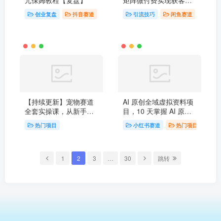
元保姆教程【复盘】
矩阵微付费实现获客增
长？很多人还没看懂的
创业复盘
抖音赛道
引流技巧
闲鱼赛道
精准流量入口 【复盘】
【持续更新】宠物赛道
AI 原创全域虚拟资料项
全套实操课，从新手快
目，10 天掌握 AI 原创
速跑通宠物赛道，抢占
虚拟产品 + 笔记创作
热门项目
小红书赛道
热门项目
闲
宠物赛道红利
1
2
3
…
30
跳转