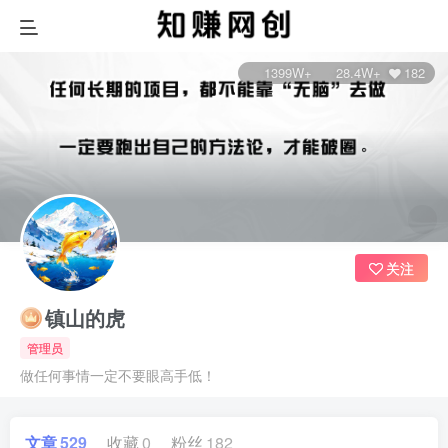
1399W+
28.4W+
182
关注
镇山的虎
管理员
做任何事情一定不要眼高手低！
文章
529
收藏
0
粉丝
182