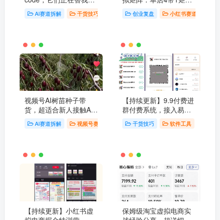
钱丨我的 AI 知识库拆解
（可工作室放大）
AI赛道拆解
干货技巧
创业复盘
小红书赛道
视频号AI树苗种子带
【持续更新】9.9付费进
货，超适合新人接触AI
群付费系统，接入易支
落地变现项目
付版 全套搭建教程
AI赛道拆解
视频号赛道
干货技巧
软件工具
【持续更新】小红书虚
保姆级淘宝虚拟电商实
拟电商掘金特训营，从0
战经验分享，超详细干