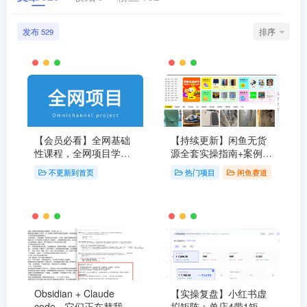
发布
排序
529
【会员必看】全网基础
【持续更新】闲鱼无货
性课程，全网项目学习
源全套实操指南+案例复
地址-请务必阅读
盘，新手直接抄作业
不更新到首页
热门项目
闲鱼赛道
Obsidian + Claude
【实操复盘】小红书虚
code，它们正在替我赚
拟矩阵：单店4带1矩阵