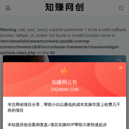
Warning
: call_user_func() expects parameter 1 to be a valid callback,
function 'widget_ui_notice' not found or invalid function name in
/mnt/datadisk0/wwwroot/www.zaza88.com/wp-
content/themes/zibll/inc/codestar-framework/classes/widget-
options.class.php
on line
62
知赚网公告
ZAZA888.COM
短视频
共32篇
专注网创项目分享，帮助小白以最低的成本实操市面上收费几千
块的项目
排序
更新
浏览
点赞
本站提供创业案例复盘+项目实操SOP帮助大家快速起步