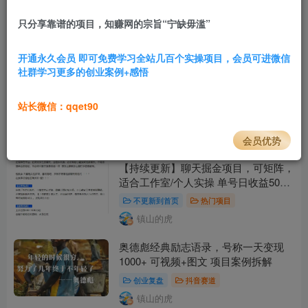
【持续更新】美女快速起号,用AI生成
美女短视频，不判搬运技术+美女涨粉
只分享靠谱的项目，知赚网的宗旨“宁缺毋滥”
经典玩法
引流技巧
抖音赛道
开通永久会员 即可免费学习全站几百个实操项目，会员可进微信
镇山的虎
社群学习更多的创业案例+感悟
【持续更新】爆款书单号拆解，卡点书
单视频制作，4种爆款书单号玩法，保
站长微信：qqet90
姆级教程
快手赛道
抖音赛道
热门项目
镇山的虎
会员优势
【持续更新】聊天掘金项目，可矩阵，
适合工作室/个人实操 单号日收益50+
小白轻松玩转聊天项目
不更新到首页
热门项目
镇山的虎
奥德彪经典励志语录，号称一天变现
1000+ 可视频+图文 项目案例拆解
创业复盘
抖音赛道
镇山的虎