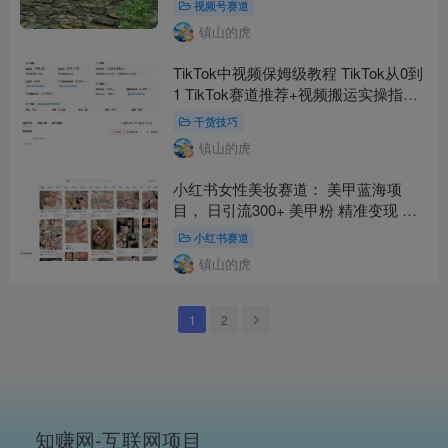
视频号赛道
镇山的虎
TikTok中视频保姆级教程 TikTok从0到
1 TikTok赛道推荐+视频搬运实操指南
全程干货文字版
干货技巧
镇山的虎
小红书女性美妆赛道： 美甲蓝海项
目， 日引流300+ 美甲粉 精准变现 小
白也能月入1W+ 附带实操教程+项目素
小红书赛道
材
镇山的虎
1
2
知赚网-互联网项目