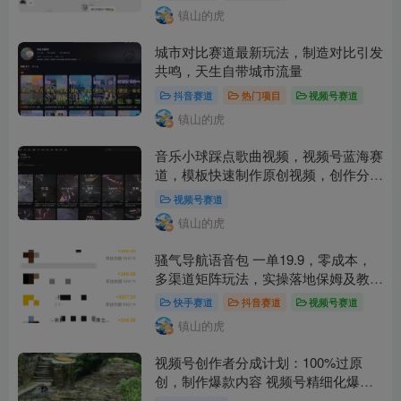
镇山的虎
城市对比赛道最新玩法，制造对比引发
共鸣，天生自带城市流量
抖音赛道
热门项目
视频号赛道
镇山的虎
音乐小球踩点歌曲视频，视频号蓝海赛
道，模板快速制作原创视频，创作分成
计划加变现任务，号称轻松实现日入
视频号赛道
1000+
镇山的虎
骚气导航语音包 一单19.9，零成本，
多渠道矩阵玩法，实操落地保姆及教程
+全套资料
快手赛道
抖音赛道
视频号赛道
镇山的虎
视频号创作者分成计划：100%过原
创，制作爆款内容 视频号精细化爆款
赛道思路拆解