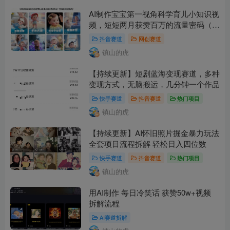
AI制作宝宝第一视角科学育儿小知识视
频，短短两月获赞百万的流量密码（详
细教学）
抖音赛道
网创赛道
镇山的虎
【持续更新】短剧蓝海变现赛道，多种
变现方式，无脑搬运，几分钟一个作品
快手赛道
抖音赛道
热门项目
镇山的虎
【持续更新】AI怀旧照片掘金暴力玩法
全套项目流程拆解 轻松日入四位数
快手赛道
抖音赛道
热门项目
镇山的虎
用AI制作 每日冷笑话 获赞50w+视频
拆解流程
AI赛道拆解