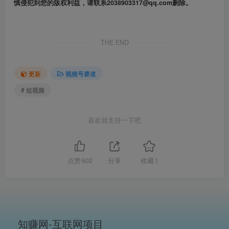
慎侵犯到您的版权利益，请联系2038903317@qq.com删除。
THE END
更新
视频号赛道
# 短视频
喜欢就支持一下吧
点赞
602
分享
收藏
1
知赚网-互联网项目