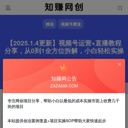
精选
视频号赛道
【2025.1.4更新】视频号运营+直播教程
分享，从0到1全方位拆解，小白轻松实操
文章字数
786
阅读耗时
3分钟
更新时间
2025-01-04
作者
镇山的虎
4.2W+
知赚网公告
ZAZA888.COM
专注网创项目分享，帮助小白以最低的成本实操市面上收费几千
块的项目
本站提供创业案例复盘+项目实操SOP帮助大家快速起步
镇山的虎
关注
做任何事情一定不要眼高手低！