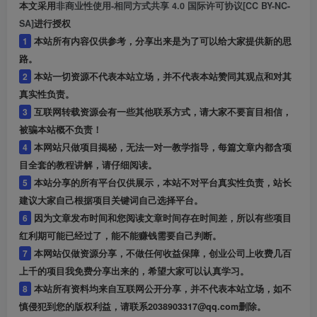
本文采用
非商业性使用-相同方式共享 4.0 国际许可协议[CC BY-NC-
SA]
进行授权
1
本站所有内容仅供参考，分享出来是为了可以给大家提供新的思
路。
2
本站一切资源不代表本站立场，并不代表本站赞同其观点和对其
真实性负责。
3
互联网转载资源会有一些其他联系方式，请大家不要盲目相信，
被骗本站概不负责！
4
本网站只做项目揭秘，无法一对一教学指导，每篇文章内都含项
目全套的教程讲解，请仔细阅读。
5
本站分享的所有平台仅供展示，本站不对平台真实性负责，站长
建议大家自己根据项目关键词自己选择平台。
6
因为文章发布时间和您阅读文章时间存在时间差，所以有些项目
红利期可能已经过了，能不能赚钱需要自己判断。
7
本网站仅做资源分享，不做任何收益保障，创业公司上收费几百
上千的项目我免费分享出来的，希望大家可以认真学习。
8
本站所有资料均来自互联网公开分享，并不代表本站立场，如不
慎侵犯到您的版权利益，请联系2038903317@qq.com删除。