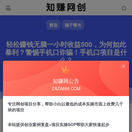
精选
骗子曝光
轻松赚钱无脑一小时收益500，为何如此
暴利？警惕手机口诈骗！手机口项目是什
么？
文章字数
1202
阅读耗时
5分钟
更新时间
2024-10-15
作者
镇山的虎
4.6W+
知赚网公告
ZAZA888.COM
专注网创项目分享，帮助小白以最低的成本实操市面上收费几千
块的项目
本站提供创业案例复盘+项目实操SOP帮助大家快速起步
镇山的虎
关注
做任何事情一定不要眼高手低！