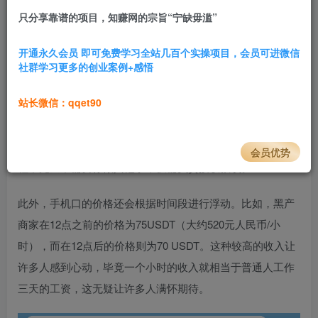
只分享靠谱的项目，知赚网的宗旨“宁缺毋滥”
4.6W+
290
项目介绍
开通永久会员 即可免费学习全站几百个实操项目，会员可进微信
社群学习更多的创业案例+感悟
一、手机口的利润与价格波动
站长微信：qqet90
手机口的利润往往是按照时间获得的。以浙江省地区为例，
商家会提供每小时70U（USDT换算成人民币大约是490）的
收入。也就是说，挂机一个小时就可以获得这样的收益，过
会员优势
程中完全不需要你做其他事，仅需负责接收款项。
此外，手机口的价格还会根据时间段进行浮动。比如，黑产
商家在12点之前的价格为75USDT（大约520元人民币/小
时），而在12点后的价格则为70 USDT。这种较高的收入让
许多人感到心动，毕竟一个小时的收入就相当于普通人工作
三天的工资，这无疑让许多人满怀期待。