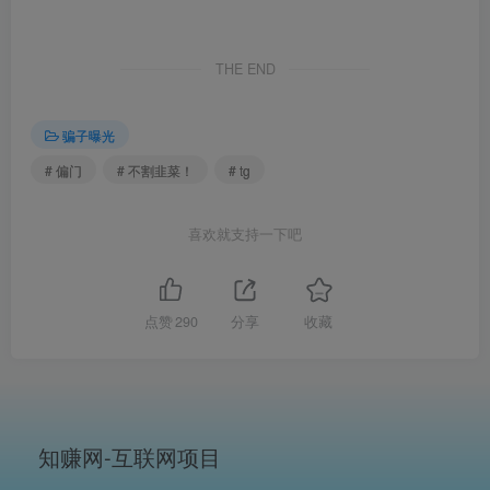
THE END
骗子曝光
# 偏门
# 不割韭菜！
# tg
喜欢就支持一下吧
点赞
290
分享
收藏
知赚网-互联网项目